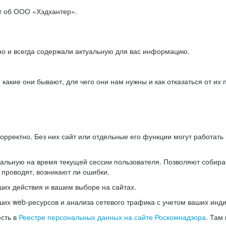
ет об ООО «Хэдхантер».
но и всегда содержали актуальную для вас информацию.
акие они бывают, для чего они нам нужны и как отказаться от их 
рректно. Без них сайт или отдельные его функции могут работат
альную на время текущей сессии пользователя. Позволяют собира
 проводят, возникают ли ошибки.
их действия и вашем выборе на сайтах.
х web-ресурсов и анализа сетевого трафика с учетом ваших инд
есть в
Реестре персональных данных на сайте Роскомнадзора
. Там